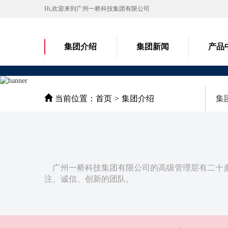
Hi,欢迎来到广州一桥科技集团有限公司
集团介绍
集团新闻
产品
当前位置：
首页
>
集团介绍
集
广州一桥科技集团有限公司的高级管理层有二十
注、诚信、创新的团队。