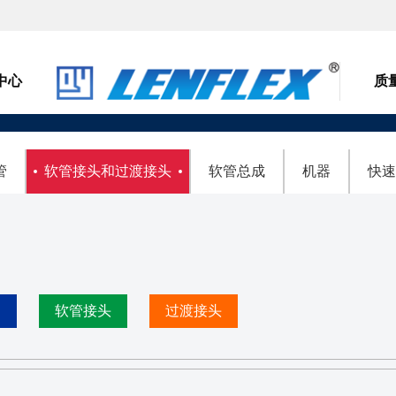
中心
质
管
软管接头和过渡接头
软管总成
机器
快速
软管接头
过渡接头