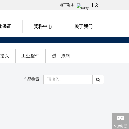
语言选择
中文
量保证
资料中心
关于我们
接头
工业配件
进口原料
产品搜索

VR实景