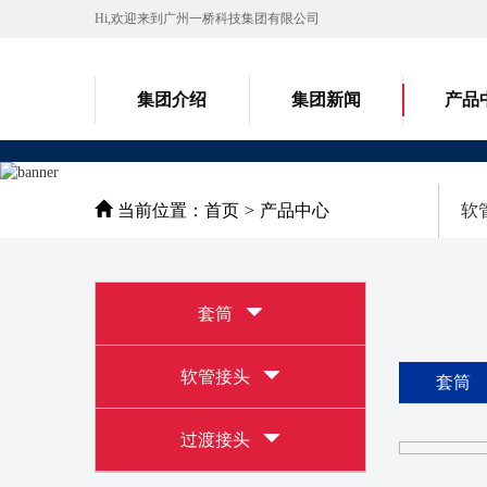
Hi,欢迎来到广州一桥科技集团有限公司
集团介绍
集团新闻
产品
当前位置：
首页
>
产品中心
软
套筒
软管接头
套筒
过渡接头