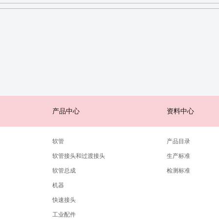
产品中心
资料中心
软管
产品目录
软管接头和过渡接头
生产标准
软管总成
检测标准
机器
快速接头
工业配件