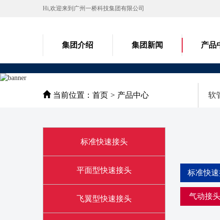
Hi,欢迎来到广州一桥科技集团有限公司
集团介绍
集团新闻
产品
当前位置：
首页
>
产品中心
软
标准快速接头
平面型快速接头
标准快速
气动接
飞翼型快速接头